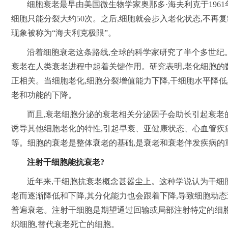
细胞衰老最早由美国微生物学家奥那多·海夫利克于1961
细胞只能分裂大约50次。之后,细胞就会步入老化状态,不再
现象被称为“海夫利克极限”。
沿着细胞衰老这条路线,全球的科学家研究了半个多世纪
衰老在人类衰老进程中起着关键作用。研究表明,老化细胞的
正相关。当细胞老化,细胞分裂增值能力下降,干细胞水平降低
老和功能的下降。
而且,衰老细胞分泌的衰老相关分泌因子会助长引起衰老
诱导其他细胞老化的特性,引起早衰、亚健康状态、心血管疾
等。细胞的衰老是整体衰老的基础,是衰老和衰老伴发疾病的
注射干细胞
能
抗衰老
?
近年来,干细胞抗衰老概念甚嚣尘上。这种学说认为干细
老而逐渐降低和下降,其分化能力也会跟着下降,导致细胞动态
普遍衰老。注射干细胞是期望通过回输或局部注射特定的细胞
织细胞,替代衰老死亡的细胞。