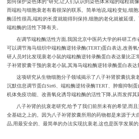
如何保护染色体的”研究,让人们认识到染色体末端的端粒就像
而端粒与细胞衰老有着很深的联系。简单地说,端粒变短,细胞
酶活性很高,端粒的长度就能得到保持,细胞的老化就被延缓
端粒酶的活性下降有关。
在调节端粒酶活性方面,我国北京中医药大学的科研工作
可以调节海马组织中端粒酶逆转录酶(TERT)蛋白表达,改善
研人员对比发现衰老小鼠的端粒酶逆转录酶蛋白表达量比正常
子补肾胶囊干预的衰老小鼠,其海马端粒酶逆转录酶蛋白表达
这项研究从生物细胞分子领域揭示了八子补肾胶囊抗衰老
沉默信息调节蛋白Sirt6、端粒酶逆转录酶TERT、肿瘤抑制
机体免疫功能、改善氧化诱导端粒酶的活性下降,从而发挥其
八子补肾的抗衰老研究,给予了我们前所未有的希望,而
全基础之上的。因为八子补肾胶囊所用的药物都是来源于大自
品,用最安全的、最简单的办法实现抗衰老,这也是医学发展