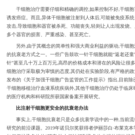
干细胞治疗需要仔细和精确的调控,如果控制不好,干细胞
诱发癌症。而且,异体干细胞被注射到人体后,可能被免疫系统当
攻击,导致细胞和器官被杀死、功能丧失,轻则让人出现发烧、
多个器官的损害、严重感染、甚至死亡。
另外,由于其概念的简单性和强大商业利益的驱动,干细
的抗衰老方式之一。一些广告鼓吹一针干细胞就能“返老还童”,
针”甚至几十万上百万元,高昂的价格成本和潜在的风险让很
细胞治疗采取极为审慎的态度,其仍处在实验阶段,有严格的
发布的《关于加强干细胞广告监管的工作提示》指出,目前除
干细胞移植治疗血液系统疾病外,其他干细胞治疗仍处于临床
的医疗机构和科研院所获国家备案开展研究。
比
注射干细胞
更安全的抗衰老办法
事实上,干细胞抗衰老只是众多抗衰学说中的一种,当前
研究的前沿课题。2019年诺贝尔奖获得者伊丽莎白·布莱克