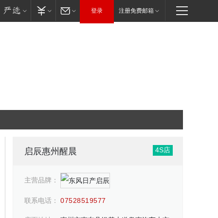
登录
注册免费邮箱
4S店
启辰惠州醒晨
主营品牌：
联系电话：
07528519577