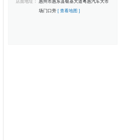
店面地址：
惠州市惠东县银基大道粤惠汽车大市
场门口旁
[ 查看地图 ]