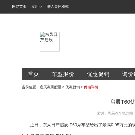
网易首页
应用
进入关怀模式
惠州市醒晨汽
首页
车型报价
优惠促销
询价
当前位置：
启辰惠州醒晨
>
优惠促销
>
促销详情
启辰T60优
来源：网易汽车地方站
近日，东风日产启辰-T60系车型给出了最高0.95万