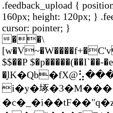
.feedback_upload { position:
160px; height: 120px; } .fe
cursor: pointer; }
��\
[w�V~�W����f+�C'v
$$��P $�p�����(��I`��-�e
�֑lK�Qb�fX@⣣���
i�y�㙇�3�M����
�c�_�i��tF��"q�z