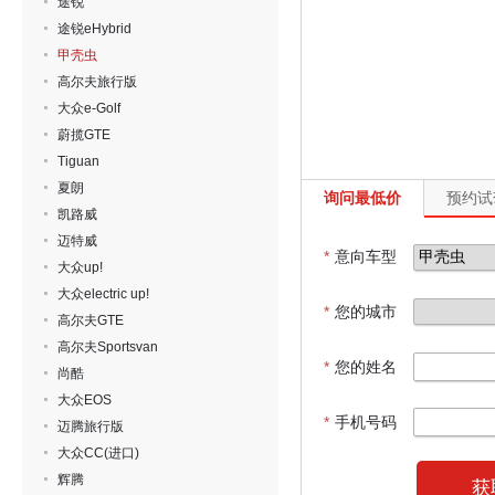
途锐
途锐eHybrid
甲壳虫
高尔夫旅行版
大众e-Golf
蔚揽GTE
Tiguan
夏朗
询问最低价
预约试
凯路威
迈特威
*
意向车型
大众up!
大众electric up!
*
您的城市
高尔夫GTE
高尔夫Sportsvan
*
您的姓名
尚酷
大众EOS
*
手机号码
迈腾旅行版
大众CC(进口)
辉腾
获