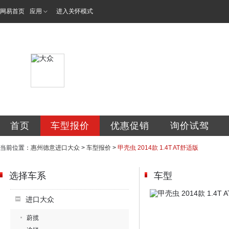
网易首页
应用
进入关怀模式
惠州市德意进口汽
首页
车型报价
优惠促销
询价试驾
当前位置：
惠州德意进口大众
>
车型报价
>
甲壳虫 2014款 1.4T AT舒适版
选择车系
车型
进口大众
蔚揽