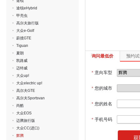
途锐
途锐eHybrid
甲壳虫
高尔夫旅行版
大众e-Golf
蔚揽GTE
Tiguan
夏朗
询问最低价
预约试
凯路威
迈特威
*
意向车型
大众up!
大众electric up!
*
您的城市
高尔夫GTE
高尔夫Sportsvan
*
您的姓名
尚酷
大众EOS
*
手机号码
迈腾旅行版
大众CC(进口)
辉腾
获