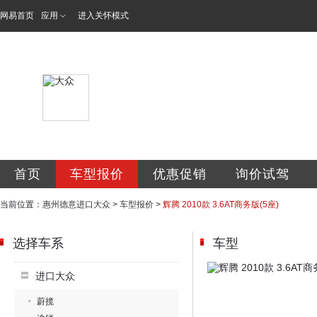
网易首页
应用
进入关怀模式
惠州市德意进口汽
首页
车型报价
优惠促销
询价试驾
当前位置：
惠州德意进口大众
>
车型报价
>
辉腾 2010款 3.6AT商务版(5座)
选择车系
车型
进口大众
蔚揽